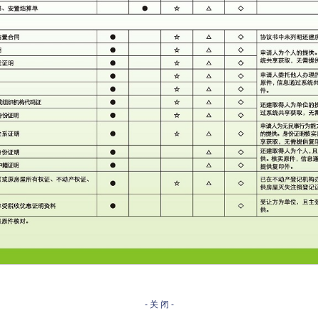
- 关 闭 -